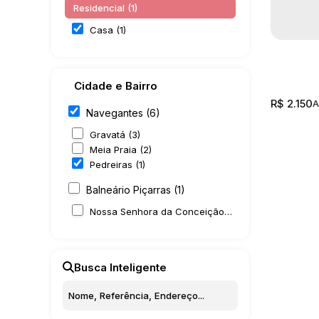
Residencial (1)
Casa (1)
Cidade e Bairro
R$
2.150
Navegantes (6)
Gravatá (3)
Meia Praia (2)
Pedreiras (1)
Balneário Piçarras (1)
Nossa Senhora da Conceição (1)
Casa co
2.150,0
Busca Inteligente
Pedreira
2
1