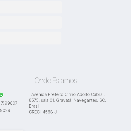
Onde Estamos
Avenida Prefeito Cirino Adolfo Cabral
,
8575
,
sala 01
,
Gravatá
,
Navegantes
,
SC
,
47)99607-
Brasil
-9029
CRECI: 4568-J