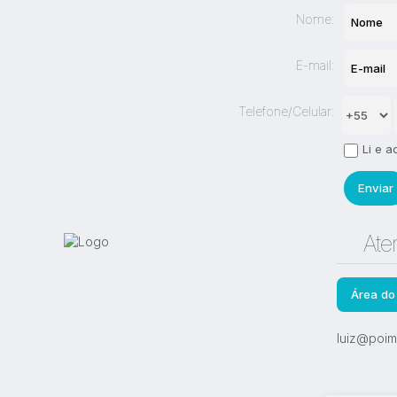
Nome:
E-mail:
Telefone/Celular:
Li e a
Ate
Área do 
luiz@poim