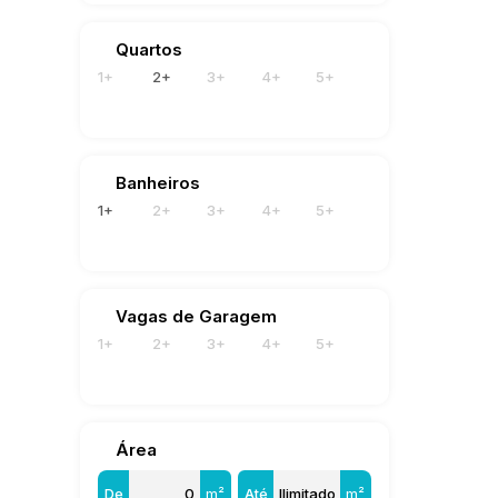
Quartos
1+
2+
3+
4+
5+
Banheiros
1+
2+
3+
4+
5+
Vagas de Garagem
1+
2+
3+
4+
5+
Área
De
m²
Até
m²