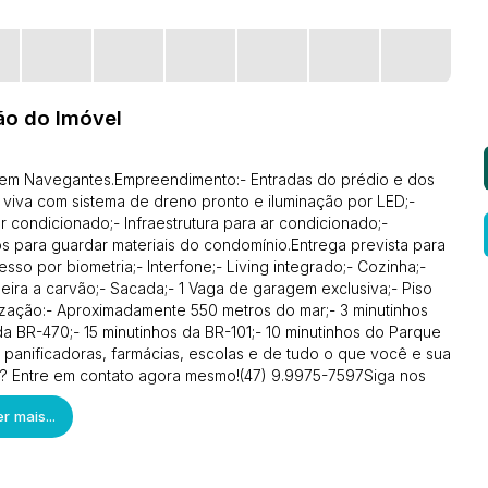
ão do Imóvel
, em Navegantes.Empreendimento:- Entradas do prédio e dos
viva com sistema de dreno pronto e iluminação por LED;-
 condicionado;- Infraestrutura para ar condicionado;-
dos para guardar materiais do condomínio.Entrega prevista para
sso por biometria;- Interfone;- Living integrado;- Cozinha;-
ueira a carvão;- Sacada;- 1 Vaga de garagem exclusiva;- Piso
alização:- Aproximadamente 550 metros do mar;- 3 minutinhos
da BR-470;- 15 minutinhos da BR-101;- 10 minutinhos do Parque
 panificadoras, farmácias, escolas e de tudo o que você e sua
ou? Entre em contato agora mesmo!(47) 9.9975-7597Siga nos
r mais...