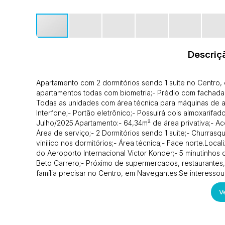
Descriç
Apartamento com 2 dormitórios sendo 1 suíte no Centro
apartamentos todas com biometria;- Prédio com fachada 
Todas as unidades com área técnica para máquinas de ar
Interfone;- Portão eletrônico;- Possuirá dois almoxarifa
Julho/2025.Apartamento:- 64,34m² de área privativa;- Ace
Área de serviço;- 2 Dormitórios sendo 1 suíte;- Churrasq
vinílico nos dormitórios;- Área técnica;- Face norte.Loc
do Aeroporto Internacional Victor Konder;- 5 minutinhos 
Beto Carrero;- Próximo de supermercados, restaurantes,
família precisar no Centro, em Navegantes.Se interess
em nossas redes sociais e nos acompanhe:@p.oimoveis
Ve