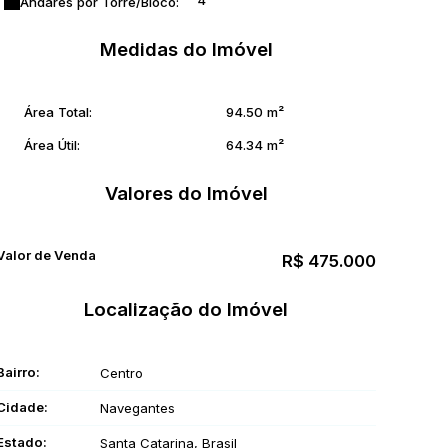
4
Andares por Torre/Bloco:
Medidas do Imóvel
Área Total:
94
.50
m²
Área Útil:
64
.34
m²
Valores do Imóvel
Valor de Venda
R$
475.000
Localização do Imóvel
Bairro:
Centro
Cidade:
Navegantes
Estado:
Santa Catarina, Brasil