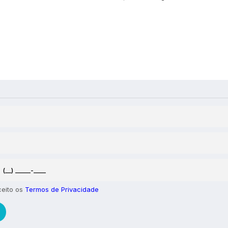
 1 quarto para Locação,
Casa com 1 quarto para Loc
 - Navegantes
Praia - Navegantes
,
Navegantes
,
Santa Catarina
,
Brasil
Meia Praia
,
Navegantes
,
Santa 
Brasil
1
85
m²
.00
1
1
100
m²
.00
ceito os
Termos de Privacidade