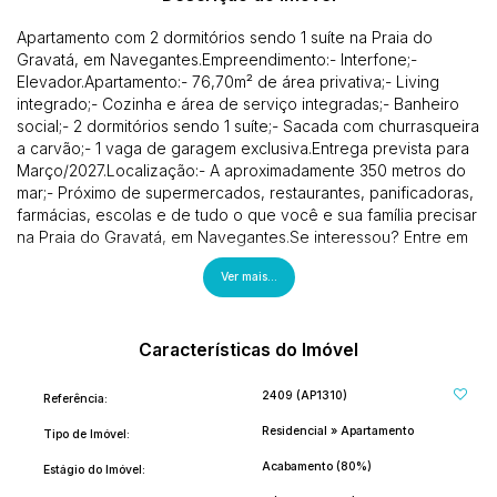
Apartamento com 2 dormitórios sendo 1 suíte na Praia do
Gravatá, em Navegantes.Empreendimento:- Interfone;-
Elevador.Apartamento:- 76,70m² de área privativa;- Living
integrado;- Cozinha e área de serviço integradas;- Banheiro
social;- 2 dormitórios sendo 1 suíte;- Sacada com churrasqueira
a carvão;- 1 vaga de garagem exclusiva.Entrega prevista para
Março/2027.Localização:- A aproximadamente 350 metros do
mar;- Próximo de supermercados, restaurantes, panificadoras,
farmácias, escolas e de tudo o que você e sua família precisar
na Praia do Gravatá, em Navegantes.Se interessou? Entre em
contato agora mesmo!(47) 9. 9975-7597Siga nos em nossas
Ver mais...
redes sociais e nos acompanhe:@p.oimoveis
Características do Imóvel
2409
(AP1310)
Referência:
Residencial
»
Apartamento
Tipo de Imóvel:
Acabamento (80%)
Estágio do Imóvel: