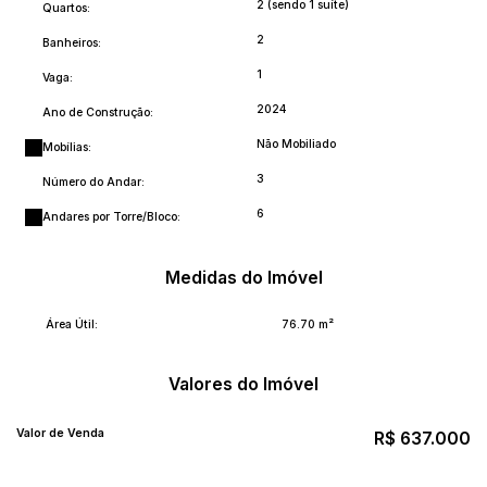
2 (sendo 1 suíte)
Quartos:
2
Banheiros:
1
Vaga:
2024
Ano de Construção:
Não Mobiliado
Mobílias:
3
Número do Andar:
6
Andares por Torre/Bloco:
Medidas do Imóvel
Área Útil:
76
.70
m²
Valores do Imóvel
Valor de Venda
R$
637.000