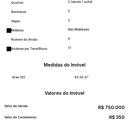
2 (sendo 1 suíte)
Quartos:
2
Banheiros:
2
Vagas:
Não Mobiliado
Mobílias:
6
Número do Andar:
11
Andares por Torre/Bloco:
Medidas do Imóvel
Área Útil:
82
.00
m²
Valores do Imóvel
Valor de Venda
R$
750.000
R$
350
Valor do Condominio