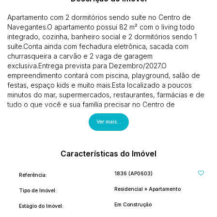
Apartamento com 2 dormitórios sendo suíte no Centro de
Navegantes.O apartamento possui 82 m² com o living todo
integrado, cozinha, banheiro social e 2 dormitórios sendo 1
suíte.Conta ainda com fechadura eletrônica, sacada com
churrasqueira a carvão e 2 vaga de garagem
exclusiva.Entrega prevista para Dezembro/2027.O
empreendimento contará com piscina, playground, salão de
festas, espaço kids e muito mais.Esta localizado a poucos
minutos do mar, supermercados, restaurantes, farmácias e de
tudo o que você e sua família precisar no Centro de
Navegantes.Se interessou? Entre em contato agora mesmo!
Ver mais...
(47) 9. 9975-7597Siga nos em nossas redes sociais e nos
acompanhe:@p.oimoveis
Características do Imóvel
1836
(AP0603)
Referência:
Residencial
»
Apartamento
Tipo de Imóvel:
Em Construção
Estágio do Imóvel: