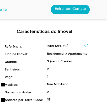
Entrar em Contato
ente
Características do Imóvel
1989
(AP0716)
Referência:
Residencial
»
Apartamento
Tipo de Imóvel:
3 (sendo 1 suíte)
Quartos:
2
Banheiros:
1
Vaga:
Não Mobiliado
Mobílias:
2
Número do Andar:
15
Andares por Torre/Bloco: