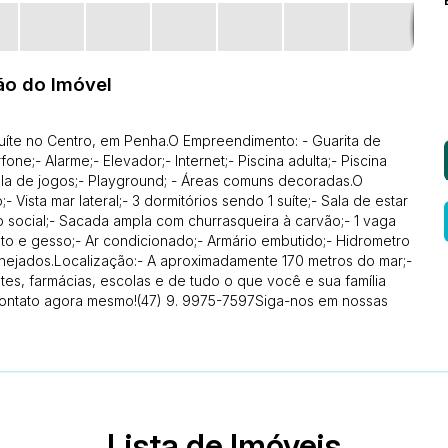
ão do Imóvel
uíte no Centro, em Penha.O Empreendimento: - Guarita de
ne;- Alarme;- Elevador;- Internet;- Piscina adulta;- Piscina
 Sala de jogos;- Playground; - Áreas comuns decoradas.O
Vista mar lateral;- 3 dormitórios sendo 1 suíte;- Sala de estar
o social;- Sacada ampla com churrasqueira à carvão;- 1 vaga
o e gesso;- Ar condicionado;- Armário embutido;- Hidrometro
planejados.Localização:- A aproximadamente 170 metros do mar;-
es, farmácias, escolas e de tudo o que você e sua família
contato agora mesmo!(47) 9. 9975-7597Siga-nos em nossas
Lista de Imóveis