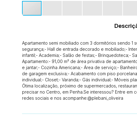
Descriç
Apartamento semi mobiliado com 3 dormitórios sendo 1 s
segurança;- Hall de entrada decorado e mobiliado;- Interfo
infantil;- Academia;- Salão de festas;- Brinquedoteca;-
Apartamento:- 91,00 m² de área privativa de apartamento;- 
e jantar;- Cozinha Americana;- Área de serviço;- Banheir
de garagem exclusiva;- Acabamento com piso porcelanat
individual;- Closet;- Varanda;- Gás individual;- Móveis 
Ótima localização, próximo de supermercados, restaurant
precisar no Centro, em Penha.Se interessou? Entre em 
redes sociais e nos acompanhe:@plebani_oliveira