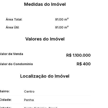
Medidas do Imóvel
Área Total:
91
.00
m²
Área Útil:
91
.00
m²
Valores do Imóvel
Valor de Venda
R$
1.100.000
R$
400
Valor do Condominio
Localização do Imóvel
Bairro:
Centro
Cidade:
Penha