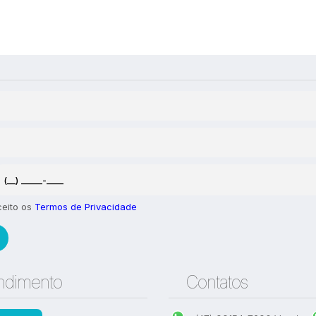
 1 quarto para Locação,
Casa com 1 quarto para Loc
 - Navegantes
Praia - Navegantes
,
Navegantes
,
Santa Catarina
,
Brasil
Meia Praia
,
Navegantes
,
Santa 
Brasil
1
85
m²
.00
1
1
100
m²
.00
ceito os
Termos de Privacidade
ndimento
Contatos