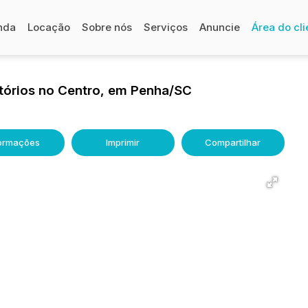
nda
Locação
Sobre nós
Serviços
Anuncie
Área do cli
órios no Centro, em Penha/SC
formações
Imprimir
Compartilhar