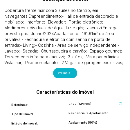
Cobertura frente mar com 3 suítes no Centro, em
Navegantes.Empreendimento:- Hall de entrada decorado e
mobiliado;- Interfone;- Elevador;- Portão eletrônico;-
Medidores individuais de água, luz e gás;- Jacuzzi.Entrega
prevista para Junho/2027.Apartamento:- 161,91m² de área
privativa;- Fechadura eletrônica com senha na porta de
entrada;- Living;- Cozinha;- Área de serviço independente;-
Lavabo;- Sacada;- Churrasqueira a carvão;- Espaço gourmet;-
Terraço com infra para Jacuzzi;- 3 suítes;- Vista panorâmica;-
Vista mar;- Piso porcelanato;- 2 Vagas de garagem exclusivas;-
Infraestrutura para split;- Infraestrutura para água quente;-
Ver mais...
Acabamento em gesso.Localização:- 5 minutinhos do
Aeroporto Internacional Victor Konder;- 10 minutinhos da BR-
470;- 15 minutinhos da BR-101;- 20 minutinhos do Parque Beto
Carrero World;- Próximo de todo o comércio central de
Características do Imóvel
Navegantes e de tudo o que você e sua família precisar no
Centro, em Navegantes.Se interessou? Entre em contato agora
2372
(AP1280)
Referência:
mesmo!(47) 9. 9975-7597Siga nos em nossas redes sociais e
Residencial
»
Apartamento
nos acompanhe:@p.oimoveis
Tipo de Imóvel:
Acabamento (80%)
Estágio do Imóvel: