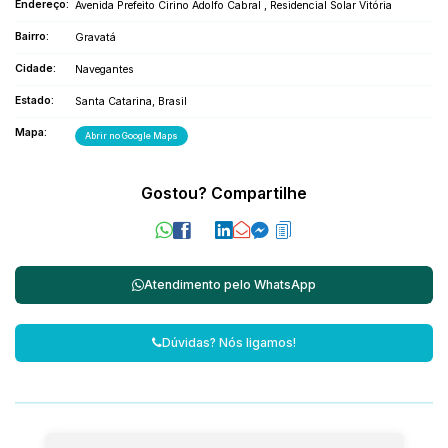
Endereço:
Avenida Prefeito Cirino Adolfo Cabral
,
Residencial Solar Vitória
Bairro:
Gravatá
Cidade:
Navegantes
Estado:
Santa Catarina, Brasil
Mapa:
Abrir no Google Maps
Gostou? Compartilhe
Atendimento pelo
WhatsApp
Dúvidas? Nós ligamos!