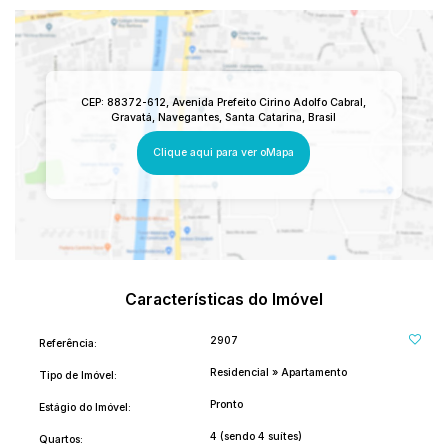
CEP: 88372-612
,
Avenida Prefeito Cirino Adolfo Cabral
,
Gravatá
,
Navegantes
,
Santa Catarina
,
Brasil
Clique aqui para ver o
Mapa
Características do Imóvel
2907
Referência:
Residencial
»
Apartamento
Tipo de Imóvel:
Pronto
Estágio do Imóvel:
4 (sendo 4 suítes)
Quartos: