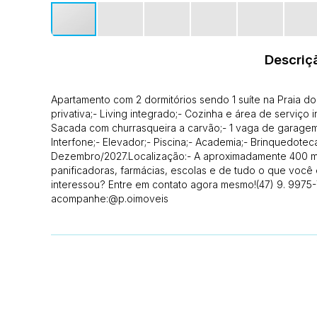
Descriç
Apartamento com 2 dormitórios sendo 1 suíte na Praia 
privativa;- Living integrado;- Cozinha e área de serviço i
Sacada com churrasqueira a carvão;- 1 vaga de garagem
Interfone;- Elevador;- Piscina;- Academia;- Brinquedotec
Dezembro/2027.Localização:- A aproximadamente 400 me
panificadoras, farmácias, escolas e de tudo o que você 
interessou? Entre em contato agora mesmo!(47) 9. 9975
acompanhe:@p.oimoveis