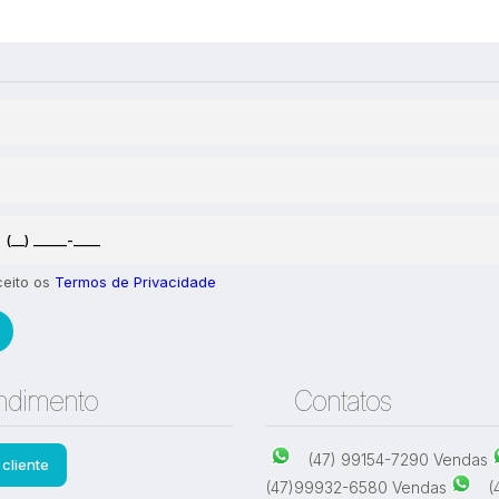
 1 quarto para Locação,
Casa com 1 quarto para Loc
 - Navegantes
Praia - Navegantes
,
Navegantes
,
Santa Catarina
,
Brasil
Meia Praia
,
Navegantes
,
Santa 
Brasil
1
85
m²
.00
1
1
100
m²
.00
ceito os
Termos de Privacidade
ndimento
Contatos
(47) 99154-7290 Vendas
cliente
(47)99932-6580 Vendas
(