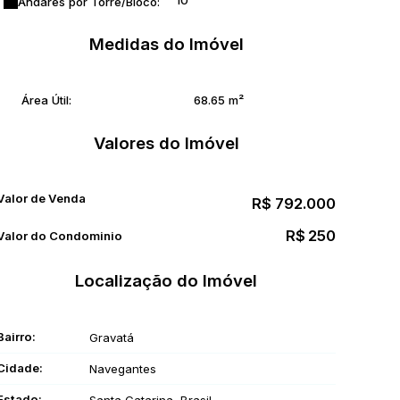
10
Andares por Torre/Bloco:
Medidas do Imóvel
Área Útil:
68
.65
m²
Valores do Imóvel
Valor de Venda
R$
792.000
R$
250
Valor do Condominio
Localização do Imóvel
Bairro:
Gravatá
Cidade:
Navegantes
Estado: