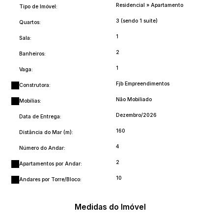
Residencial
»
Apartamento
Tipo de Imóvel:
3 (sendo 1 suíte)
Quartos:
1
Sala:
2
Banheiros:
1
Vaga:
Fjb Empreendimentos
Construtora:
Não Mobiliado
Mobílias:
Dezembro/2026
Data de Entrega:
160
Distância do Mar (m):
4
Número do Andar:
2
Apartamentos por Andar:
10
Andares por Torre/Bloco:
Medidas do Imóvel