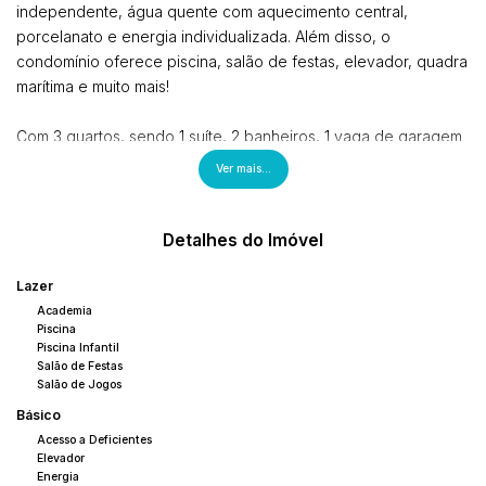
independente, água quente com aquecimento central,
porcelanato e energia individualizada. Além disso, o
condomínio oferece piscina, salão de festas, elevador, quadra
marítima e muito mais!
Com 3 quartos, sendo 1 suíte, 2 banheiros, 1 vaga de garagem
e uma ampla sala, este apartamento possui uma área total de
Ver mais...
158.23m2, sendo 107m2 de área privada.
Não perca a oportunidade de viver perto do litoral em um
Detalhes do Imóvel
imóvel de qualidade! Para mais informações, entre em contato
conosco e agende uma visita. Preço de venda: R$
Lazer
896.000,00.
Academia
Piscina
Piscina Infantil
Salão de Festas
Salão de Jogos
Básico
Acesso a Deficientes
Elevador
Energia