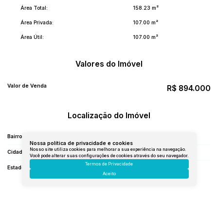
Área Total:
158
.23
m²
Área Privada:
107
.00
m²
Área Útil:
107
.00
m²
Valores do Imóvel
Valor de Venda
R$
894.000
Localização do Imóvel
Bairro:
Centro
Nossa política de privacidade e cookies
Nosso site utiliza cookies para melhorar a sua experiência na navegação.
Cidade:
Navegantes
Você pode alterar suas configurações de cookies através do seu navegador.
Termos de Privacidade
Estado:
Santa Catarina, Brasil
Aceito
Gostou? Compartilhe