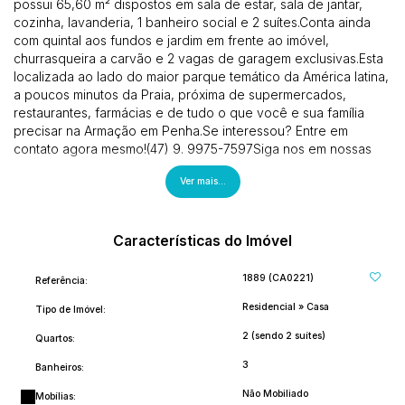
possui 65,60 m² dispostos em sala de estar, sala de jantar,
cozinha, lavanderia, 1 banheiro social e 2 suítes.Conta ainda
com quintal aos fundos e jardim em frente ao imóvel,
churrasqueira a carvão e 2 vagas de garagem exclusivas.Esta
localizada ao lado do maior parque temático da América latina,
a poucos minutos da Praia, próxima de supermercados,
restaurantes, farmácias e de tudo o que você e sua família
precisar na Armação em Penha.Se interessou? Entre em
contato agora mesmo!(47) 9. 9975-7597Siga nos em nossas
redes sociais e nos acompanhe:@plebani_oliveira
Ver mais...
Características do Imóvel
1889
(CA0221)
Referência:
Residencial
»
Casa
Tipo de Imóvel:
2 (sendo 2 suítes)
Quartos:
3
Banheiros:
Não Mobiliado
Mobílias: