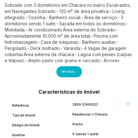
Sobrado com 3 dormitórios em Chácara no bairro Escalvados,
em Navegantes.Sobrado:- 120 m² de área privativa;- Living
integrado;- Cozinha;- Banheiro social;- Área de serviço;- 3
dormitórios sendo 1 suíte;- Sacada em todos os dormitórios;-
Mobiliada;- Ar condicionado.Área externa do Sobrado:-
Aproximadamente 10.000 m² de área total;- Piscina com
hidromassagem;- Casa de máquinas;- Banheiro auxiliar;-
Pergolado;- Deck molhado;- Varanda;- 4 Vagas de garagem
cobertas.Área externa da chácara:- Lagoa com peixes (carpas
e tilápias);- Amplo pasto com grama e cercado;- Árvores
frutíferas;- Playground;- 2 olhos de poço;- 3 Baias para
Ver mais...
equinos;- 1 canil feito de alvenaria.Rancho:- Fogão a lenha;-
Cozinha.- 2 dormitórios;- Banheiro auxiliar.Localização: -
Próximo de supermercados, panificadoras, agropecuárias,
escolas e de tudo o que você e sua família precisar no bairro
Características do Imóvel
Escalvados, em Navegantes.Se interessou? Entre em contato
agora mesmo!(47) 9. 9975-7597Siga nos em nossas redes
2809
(CH0002)
Referência:
sociais e nos acompanhe:@p.oimoveis
Residencial
»
Chácara
Tipo de Imóvel:
Pronto
Estágio do Imóvel:
5 (sendo 1 suíte)
Quartos: