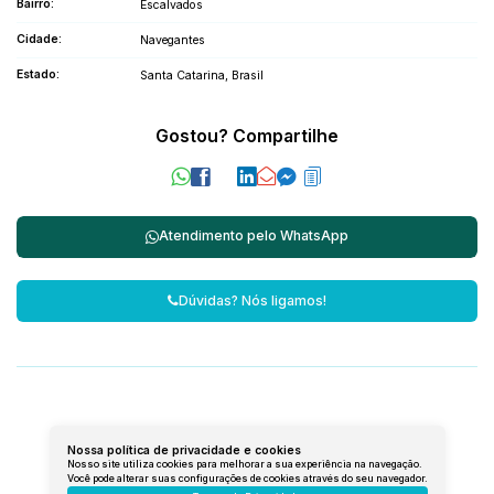
Bairro:
Escalvados
Cidade:
Navegantes
Estado:
Santa Catarina, Brasil
Gostou? Compartilhe
Atendimento pelo
WhatsApp
Dúvidas? Nós ligamos!
Lista de Imóveis
Nossa política de privacidade e cookies
Nosso site utiliza cookies para melhorar a sua experiência na navegação.
Você pode alterar suas configurações de cookies através do seu navegador.