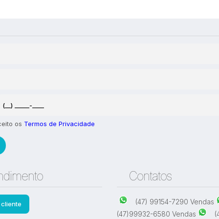
 1 quarto para Locação,
Casa com 1 quarto para Loc
 - Navegantes
Praia - Navegantes
,
Navegantes
,
Santa Catarina
,
Brasil
Meia Praia
,
Navegantes
,
Santa 
Brasil
1
85
m²
.00
1
1
100
m²
.00
ceito os
Termos de Privacidade
ndimento
Contatos
(47) 99154-7290 Vendas
cliente
(47)99932-6580 Vendas
(