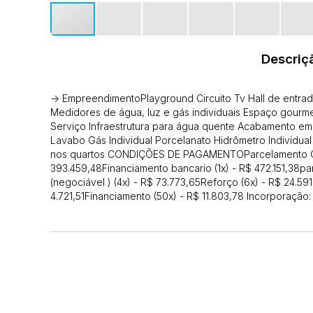
Descriç
-> EmpreendimentoPlayground Circuito Tv Hall de entrad
Medidores de água, luz e gás individuais Espaço gourmet
Serviço Infraestrutura para água quente Acabamento em
Lavabo Gás Individual Porcelanato Hidrômetro Individua
nos quartos CONDIÇÕES DE PAGAMENTOParcelamento Cons
393.459,48Financiamento bancario (1x) - R$ 472.151,38
(negociável ) (4x) - R$ 73.773,65Reforço (6x) - R$ 24.59
4.721,51Financiamento (50x) - R$ 11.803,78 Incorporação