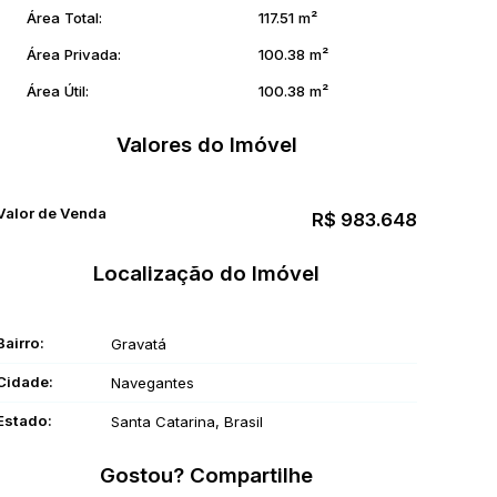
Área Total:
117
.51
m²
Área Privada:
100
.38
m²
Área Útil:
100
.38
m²
Valores do Imóvel
Valor de Venda
R$
983.648
Localização do Imóvel
Bairro:
Gravatá
Cidade:
Navegantes
Estado:
Santa Catarina, Brasil
Gostou? Compartilhe