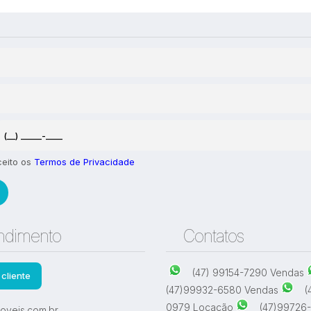
 1 quarto para Locação,
Casa com 1 quarto para Loc
 - Navegantes
Praia - Navegantes
,
Navegantes
,
Santa Catarina
,
Brasil
Meia Praia
,
Navegantes
,
Santa 
Brasil
1
85
m²
.00
1
1
100
m²
.00
ceito os
Termos de Privacidade
ndimento
Contatos
(47) 99154-7290 Vendas
cliente
(47)99932-6580 Vendas
(
0979 Locação
(47)99726
oveis.com.br