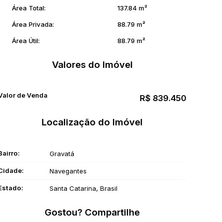
Área Total:
137
.84
m²
Área Privada:
88
.79
m²
Área Útil:
88
.79
m²
Valores do Imóvel
Valor de Venda
R$
839.450
Localização do Imóvel
Bairro:
Gravatá
Cidade:
Navegantes
Estado:
Santa Catarina, Brasil
Gostou? Compartilhe