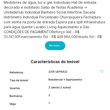
Medidores de água, luz e gás individuais Hall de entrada
decorado e mobiliado Salão de festas Academia ->
UnidadeGás Individual Banheiro Social Interfone Sacada
Hidrômetro Individual Porcelanato Churrasqueira Fechadura
com senha na porta de entrada Espera para split Infraestrutura
para água quente Lavabo Living Aquecimento a Gás
CONDIÇÕES DE PAGAMENTOReforço (4x) - R$
33.747,30Financiamento (1x) - R$ 449.964,00Entrada (1x) - R$
89.992,80Parcelamento (48x) - R$ 4.687,13 Incorporação: 3-
Ver mais...
34.670
Características do Imóvel
2314
(AP1642)
Referência:
Residencial
»
Apartamento
Tipo de Imóvel:
2 (sendo 2 suítes)
Quartos:
3
Banheiros:
1
Vaga: