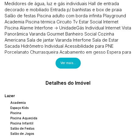
Medidores de água, luz e gás individuais Hall de entrada
decorado e mobiliado Entrada p/ banhistas e box de praia
Salão de festas Piscina adulto com borda infinita Playground
Academia Piscina térmica Circuito Tv Estar Social Internet
Piscina Alarme Interfone -> UnidadeGás Individual Internet Vista
Panorâmica Varanda Gourmet Banheiro Social Cozinha
Americana Sala de jantar Varanda Interfone Sala de Estar
Sacada Hidrômetro Individual Acessibilidade para PNE
Porcelanato Churrasqueira Acabamento em gesso Espera para
split Infraestrutura para água quente Área de Serviço Cozinha
Ver mais...
Lavabo Living Aquecimento a Gás CONDIÇÕES DE
PAGAMENTOChaves (1x) - R$ 1.058.134,24Reforço (3x) - R$
78.380,31Entrada (1x) - R$ 352.711,41Parcelamento (38x) - R$
18.563,76 Incorporação: 3-59-205
Detalhes do Imóvel
Lazer
Academia
Espaço Kids
Piscina
Piscina Aquecida
Piscina Infantil
Salão de Festas
Salão de Jogos