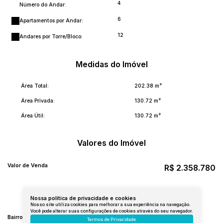
4
Número do Andar:
6
Apartamentos por Andar:
12
Andares por Torre/Bloco:
Medidas do Imóvel
Área Total:
202
.38
m²
Área Privada:
130
.72
m²
Área Útil:
130
.72
m²
Valores do Imóvel
Valor de Venda
R$
2.358.780
Localização do Imóvel
Nossa política de privacidade e cookies
Nosso site utiliza cookies para melhorar a sua experiência na navegação.
Você pode alterar suas configurações de cookies através do seu navegador.
Bairro:
Itacolomi
Termos de Privacidade